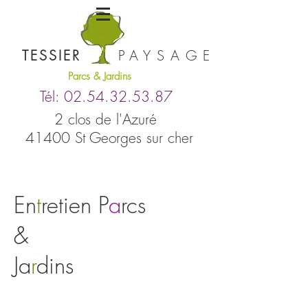
TESSIER
PAYSAGE
Parcs & Jardins
Tél:
02.54.32.53.8
7
2 clos de l'Azuré
41400 St Georges sur cher
En
t
reti
e
n P
a
rcs
&
Ja
r
dins