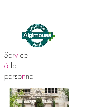
Ser
v
ice
à
la
perso
n
n
e