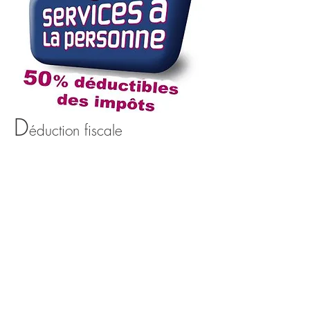
D
éduction fiscale
TESSIER JARDIN est déclarée en tant
qu'organisme de service à la personne
auprès de la DIRECCT (Direction régionale
des entreprises, de la concurrence, de la
consommation, du travail et de l’emploi)
Nous pouvons ainsi vous faire bénéficier
d’une prestation de qualité assortie
d’avantages fiscaux.
Certaines de nos interventions vous
permettent d'obtenir une déduction fiscale