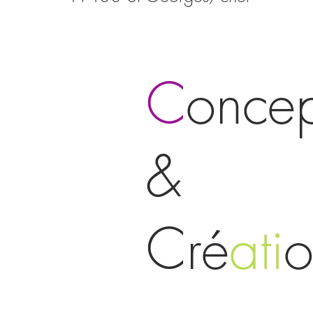
C
oncep
&
Cré
ati
o