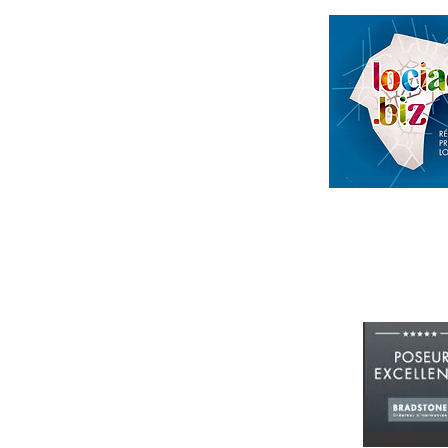
87
s coordonnées figurent ci-dessous