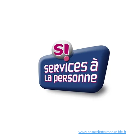
02 54 32 53 
SIRET: 50355358800040 - RCS BLOIS - NAF :8130Z
e résoudre à l'amiable avec l'entreprise, vous pouvez vous adresser au médiateur dont le
s chênes 25480 Miserey-Salines
www.cc-mediateurconso-bfc.fr